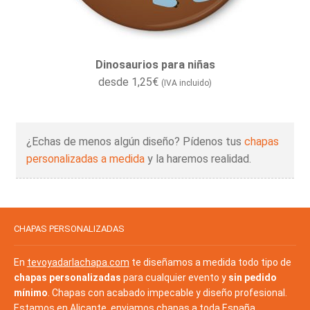
Dinosaurios para niñas
desde
1,25
€
(IVA incluido)
¿Echas de menos algún diseño? Pídenos tus
chapas
personalizadas a medida
y la haremos realidad.
CHAPAS PERSONALIZADAS
En
tevoyadarlachapa.com
te diseñamos a medida todo tipo de
chapas personalizadas
para cualquier evento y
sin pedido
mínimo
. Chapas con acabado impecable y diseño profesional.
Estamos en
Alicante
, enviamos chapas a toda España.