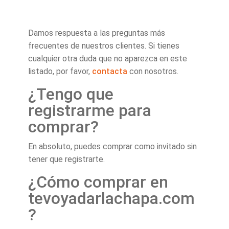
el
hijo
Expandir
FRIKIS
menú
el
hijo
Damos respuesta a las preguntas más
EMPRESAS
menú
frecuentes de nuestros clientes. Si tienes
hijo
cualquier otra duda que no aparezca en este
A MEDIDA
listado, por favor,
contacta
con nosotros.
¿Tengo que
registrarme para
comprar?
En absoluto, puedes comprar como invitado sin
tener que registrarte.
¿Cómo comprar en
tevoyadarlachapa.com
?