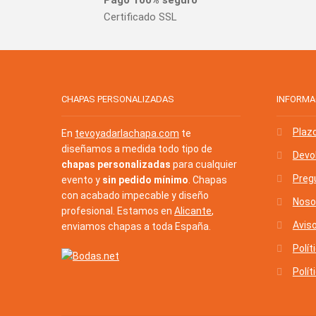
Certificado SSL
CHAPAS PERSONALIZADAS
INFORMA
Plaz
En
tevoyadarlachapa.com
te
diseñamos a medida todo tipo de
Devo
chapas personalizadas
para cualquier
Preg
evento y
sin pedido mínimo
. Chapas
con acabado impecable y diseño
Noso
profesional. Estamos en
Alicante
,
Aviso
enviamos chapas a toda España.
Polít
Polít