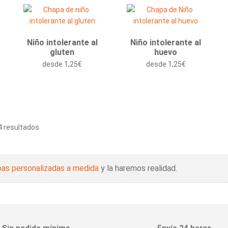
Niño intolerante al
Niño intolerante al
gluten
huevo
desde
1,25
€
desde
1,25
€
 resultados
as personalizadas a medida
y la haremos realidad.
Sin pedido mínimo
Envío 24 horas