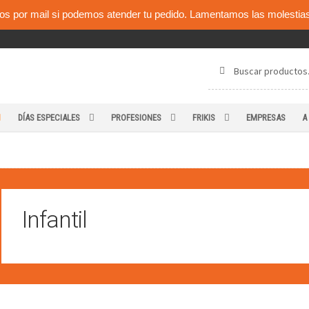
os por mail si podemos atender tu pedido. Lamentamos las molestias
Buscar
Buscar
por:
DÍAS ESPECIALES
PROFESIONES
FRIKIS
EMPRESAS
A
Infantil