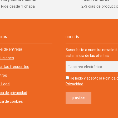
Pide desde 1 chapa
2-3 días de producci
CIÓN
BOLETÍN
os de entrega
Suscríbete a nuestra newslett
estar al día de las ofertas
luciones
untas frecuentes
tros
He leído y acepto la Política 
Privacidad
 Legal
ica de privacidad
ica de cookies