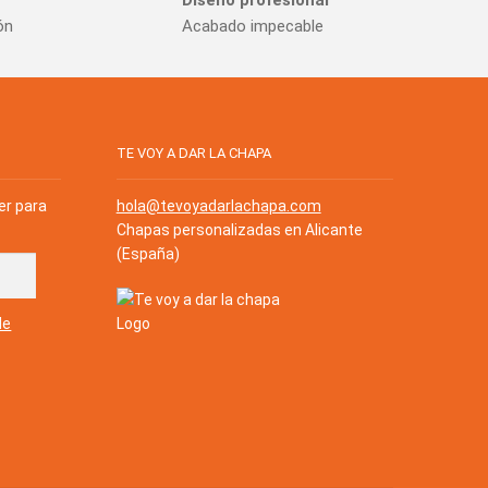
ón
Acabado impecable
TE VOY A DAR LA CHAPA
er para
hola@tevoyadarlachapa.com
Chapas personalizadas en Alicante
(España)
de