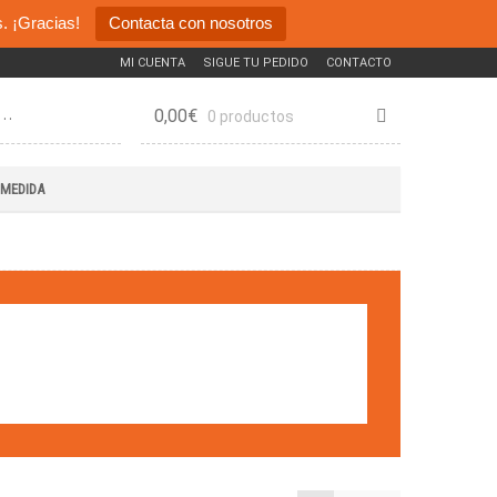
. ¡Gracias!
Contacta con nosotros
MI CUENTA
SIGUE TU PEDIDO
CONTACTO
0,00
€
0 productos
 MEDIDA