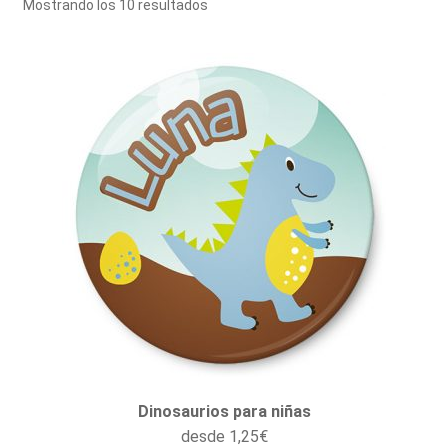
Mostrando los 10 resultados
el
hijo
Expandir
FRIKIS
menú
el
hijo
EMPRESAS
menú
hijo
A MEDIDA
Dinosaurios para niñas
desde
1,25
€