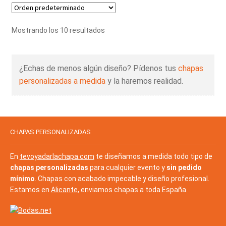
Mostrando los 10 resultados
¿Echas de menos algún diseño? Pídenos tus
chapas
personalizadas a medida
y la haremos realidad.
CHAPAS PERSONALIZADAS
En
tevoyadarlachapa.com
te diseñamos a medida todo tipo de
chapas personalizadas
para cualquier evento y
sin pedido
mínimo
. Chapas con acabado impecable y diseño profesional.
Estamos en
Alicante
, enviamos chapas a toda España.