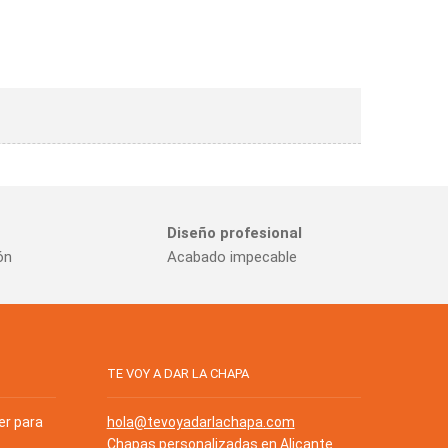
Diseño profesional
ón
Acabado impecable
TE VOY A DAR LA CHAPA
er para
hola@tevoyadarlachapa.com
Chapas personalizadas en Alicante