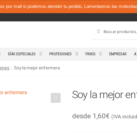
os por mail si podemos atender tu pedido. Lamentamos las molestias
Buscar
Buscar
por:
DÍAS ESPECIALES
PROFESIONES
FRIKIS
EMPRESAS
A
iones
Soy la mejor enfermera
Soy la mejor e
🔍
desde
1,60
€
(IVA inclui