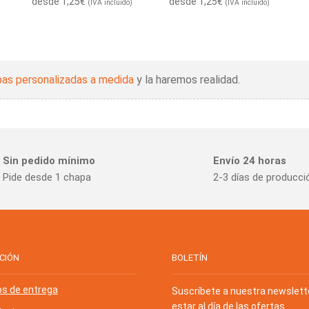
desde
1,25
€
desde
1,25
€
(IVA incluido)
(IVA incluido)
as personalizadas a medida
y la haremos realidad.
Sin pedido mínimo
Envío 24 horas
Pide desde 1 chapa
2-3 días de producci
CIÓN
BOLETÍN
os de entrega
Suscríbete a nuestra newslett
estar al día de las ofertas