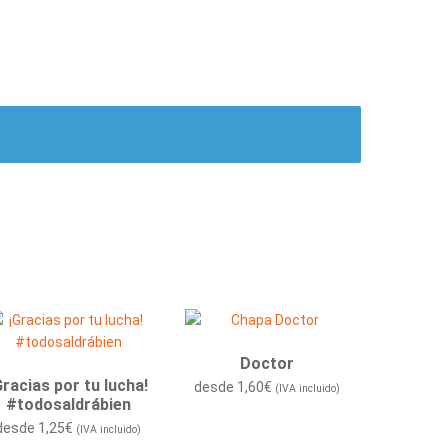
Doctor
Gracias por tu lucha!
desde
1,60
€
(IVA incluido)
#todosaldrábien
desde
1,25
€
(IVA incluido)