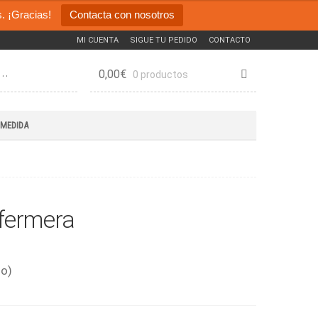
. ¡Gracias!
Contacta con nosotros
MI CUENTA
SIGUE TU PEDIDO
CONTACTO
0,00
€
0 productos
 MEDIDA
nfermera
do)