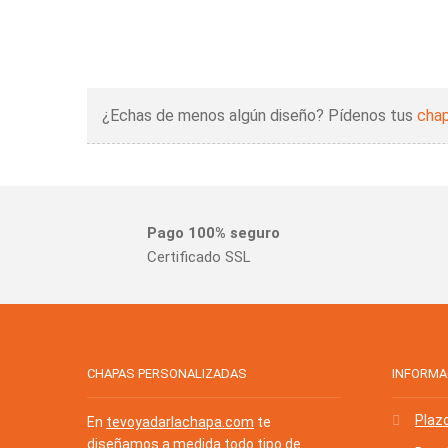
¿Echas de menos algún diseño? Pídenos tus
chap
Pago 100% seguro
Certificado SSL
CHAPAS PERSONALIZADAS
INFORMA
Plaz
En
tevoyadarlachapa.com
te
diseñamos a medida todo tipo de