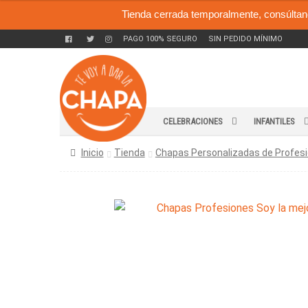
Tienda cerrada temporalmente, consúltan
PAGO 100% SEGURO
SIN PEDIDO MÍNIMO
Ir
Ir
a
al
la
contenido
navegación
CELEBRACIONES
INFANTILES
Inicio
Tienda
Chapas Personalizadas de Profes