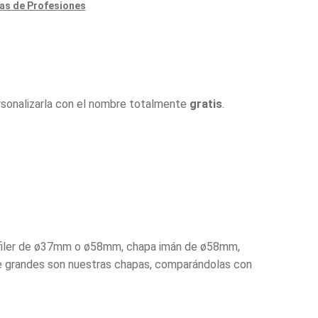
as de Profesiones
rsonalizarla con el nombre totalmente
gratis
.
e alfiler de ø37mm o ø58mm, chapa imán de ø58mm,
 grandes son nuestras chapas, comparándolas con