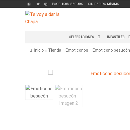
PAGO 100% SEGURO
SIN PEDIDO MÍNIMO
Ir
Ir
a
al
la
contenido
navegación
CELEBRACIONES
INFANTILES
Inicio
Tienda
Emoticonos
Emoticono besucón