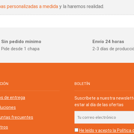
as personalizadas a medida
y la haremos realidad.
Sin pedido mínimo
Envío 24 horas
Pide desde 1 chapa
2-3 días de producci
CIÓN
BOLETÍN
os de entrega
Suscríbete a nuestra newslett
estar al día de las ofertas
luciones
untas frecuentes
tros
He leído y acepto la Política 