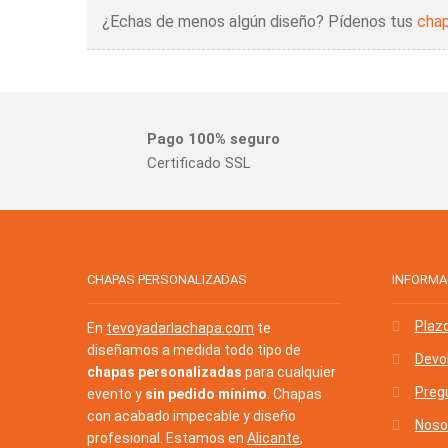
¿Echas de menos algún diseño? Pídenos tus
chap
Pago 100% seguro
Certificado SSL
CHAPAS PERSONALIZADAS
INFORMA
Plaz
En
tevoyadarlachapa.com
te
diseñamos a medida todo tipo de
Devo
chapas personalizadas
para cualquier
Preg
evento y
sin pedido mínimo
. Chapas
con acabado impecable y diseño
Noso
profesional. Estamos en
Alicante
,