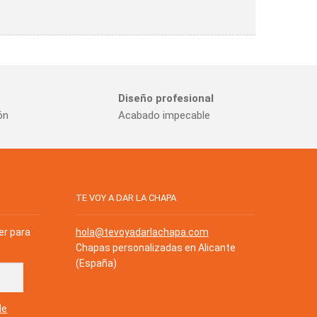
Diseño profesional
ón
Acabado impecable
TE VOY A DAR LA CHAPA
er para
hola@tevoyadarlachapa.com
Chapas personalizadas en Alicante
(España)
de