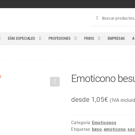
Buscar
Buscar
por:
DÍAS ESPECIALES
PROFESIONES
FRIKIS
EMPRESAS
A
Emoticono bes
🔍
desde
1,05
€
(IVA inclui
Categoría:
Emoticonos
Etiquetas:
beso
,
emoticono
,
soc