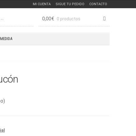
MI CUENTA
SIGUE TU PEDIDO
CONTACTO
0,00
€
0 productos
 MEDIDA
ucón
do)
ial